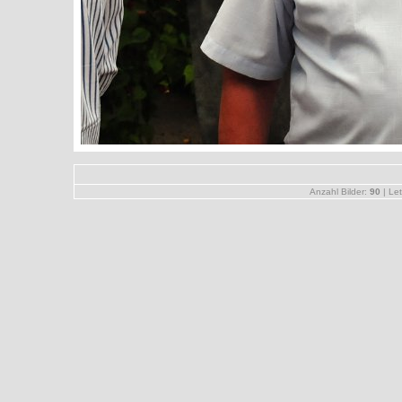
Anzahl Bilder:
90
| Let