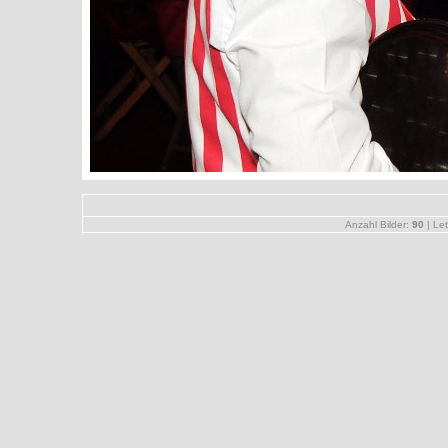
Anzahl Bilder:
90
| Let