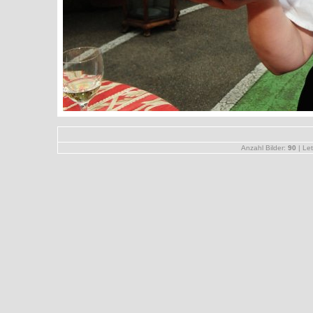
Anzahl Bilder:
90
| Let