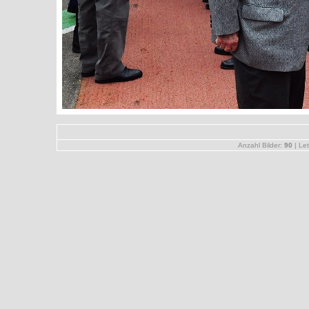
Anzahl Bilder:
90
| Let