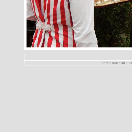
Anzahl Bilder:
90
| Let