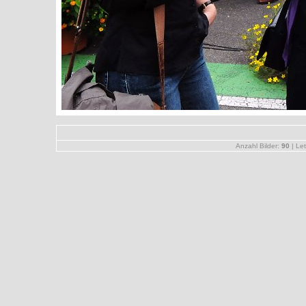
Anzahl Bilder:
90
| Let