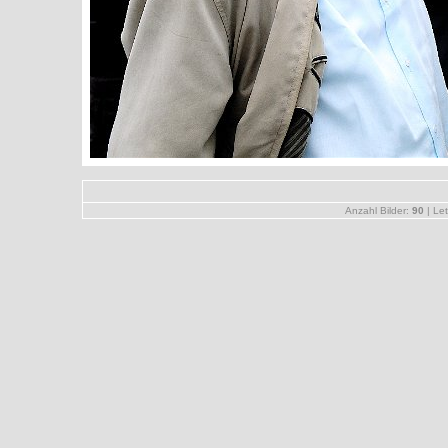
Anzahl Bilder:
90
| Let