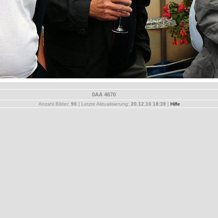
0AA 4670
Anzahl Bilder:
90
| Letzte Aktualisierung:
20.12.10 18:39
|
Hilfe