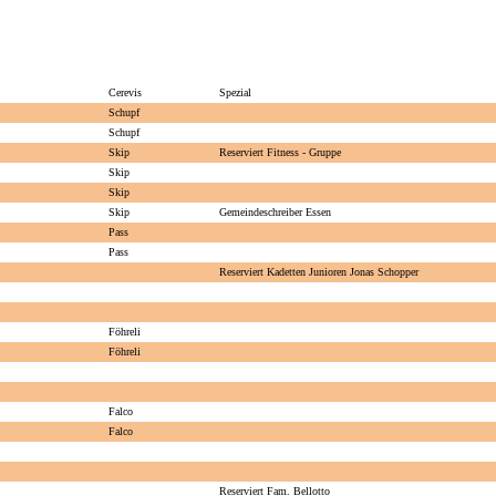
Cerevis
Spezial
Schupf
Schupf
Skip
Reserviert Fitness - Gruppe
Skip
Skip
Skip
Gemeindeschreiber Essen
Pass
Pass
Reserviert Kadetten Junioren Jonas Schopper
Föhreli
Föhreli
Falco
Falco
Reserviert Fam. Bellotto