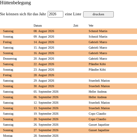
Hüttenbelegung
Sie können sich für das Jahr
eine Liste
Datum
Zeit
Wer
Samstag
08. August 2026
Schmid Martin
Sonntag
09. August 2026
Schmid Martin
Freitag
14. August 2026
Gabrieli Marco
Samstag
15. August 2026
Gabrieli Marco
Sonntag
16. August 2026
Gabrieli Marco
Donnerstag
20. August 2026
Gabrieli Marco
Samstag
22. August 2026
Pfändler Köbi
Sonntag
23. August 2026
Pfändler Köbi
Freitag
28. August 2026
Samstag
29. August 2026
Stuecheli Marion
Sonntag
30. August 2026
Stuecheli Marion
Samstag
05. September 2026
Heller Andreas
Sonntag
06. September 2026
Heller Andreas
Samstag
12. September 2026
Stuecheli Marion
Sonntag
13. September 2026
Stuecheli Marion
Samstag
19. September 2026
Copo Claudio
Sonntag
20. September 2026
Copo Claudio
Samstag
26. September 2026
Gusset Jaqueline
Sonntag
27. September 2026
Gusset Jaqueline
Montag
28. September 2026