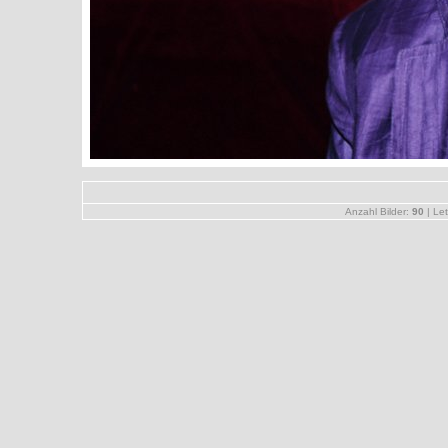
Anzahl Bilder:
90
| Let