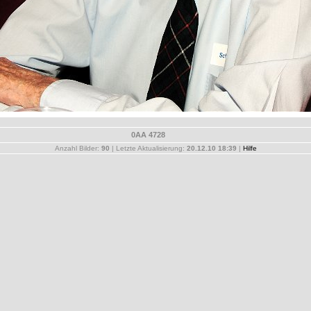
0AA 4728
Anzahl Bilder:
90
| Letzte Aktualisierung:
20.12.10 18:39
|
Hilfe