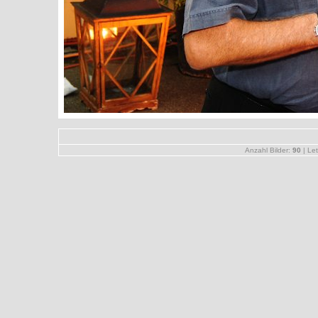
Anzahl Bilder:
90
| Let