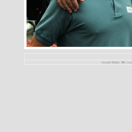
Anzahl Bilder:
90
| Let